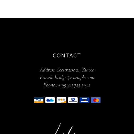
CONTACT
Address:
Seestrasse 21, Zurich
E-mail:
bridge@example.com
Phone :
+ 99 411 725 39 12