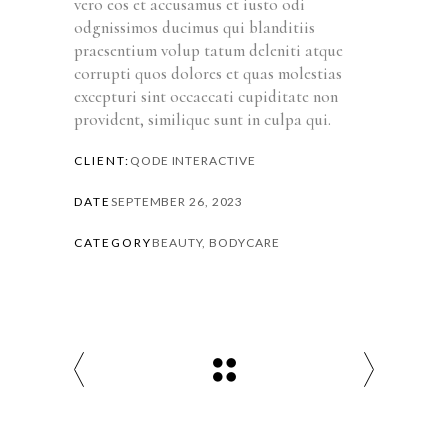
vero eos et accusamus et iusto odi
odgnissimos ducimus qui blanditiis
praesentium volup tatum deleniti atque
corrupti quos dolores et quas molestias
excepturi sint occaecati cupiditate non
provident, similique sunt in culpa qui.
CLIENT:
QODE INTERACTIVE
DATE
SEPTEMBER 26, 2023
CATEGORY
BEAUTY, BODYCARE