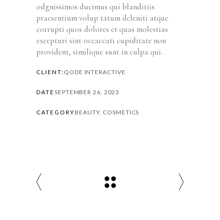
odgnissimos ducimus qui blanditiis
praesentium volup tatum deleniti atque
corrupti quos dolores et quas molestias
excepturi sint occaecati cupiditate non
provident, similique sunt in culpa qui.
CLIENT:
QODE INTERACTIVE
DATE
SEPTEMBER 26, 2023
CATEGORY
BEAUTY, COSMETICS